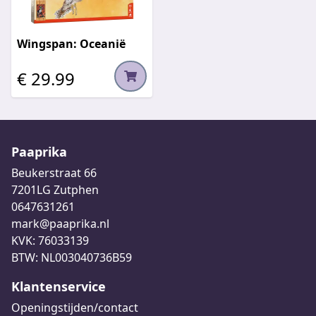
Wingspan: Oceanië
€ 29.99
Paaprika
Beukerstraat 66
7201LG Zutphen
0647631261
mark@paaprika.nl
KVK: 76033139
BTW: NL003040736B59
Klantenservice
Openingstijden/contact