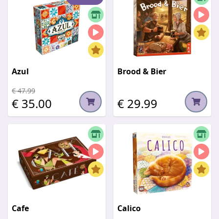
Azul
Brood & Bier
€ 47.99
€ 35.00
€ 29.99
Cafe
Calico