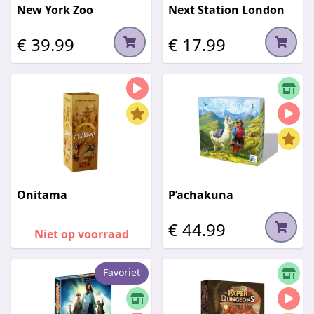
New York Zoo
Next Station London
€ 39.99
€ 17.99
Onitama
P’achakuna
€ 44.99
Niet op voorraad
Favoriet