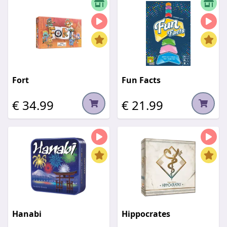
Fort
Fun Facts
€ 34.99
€ 21.99
Hanabi
Hippocrates