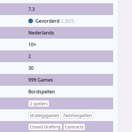
7.3
Gevorderd
2.36/5
Nederlands
10+
2
30
999 Games
Bordspellen
2 spelers
strategygames
Familiespellen
Closed Drafting
Contracts