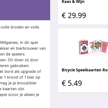
Kaas & Wijn
€ 29.99
volle broden en volle
999games. In dit spel
akker en bierbrouwer van
en de spelers
en. Dit doen zij door
ieren gebruiken:
Bicycle Speelkaarten R
et bord als upgrade of
ar 1 brood of 1 bier op
€ 5.49
mag je je brood/bier
 kaarten zijn
el scoor je alleen je