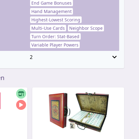
End Game Bonuses
Hand Management
Highest-Lowest Scoring
Multi-Use Cards
Neighbor Scope
Turn Order: Stat-Based
Variable Player Powers
2
en