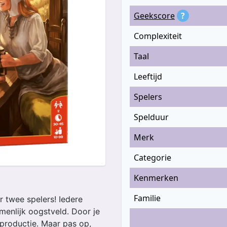
Geekscore
?
Complexiteit
Taal
Leeftijd
Spelers
Spelduur
Merk
Categorie
Kenmerken
Familie
r twee spelers! Iedere
menlijk oogstveld. Door je
dproductie. Maar pas op,