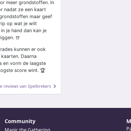
oor meer grondstoffen. In
r nadat ze een kaart
 grondstoffen maar geef
rip op wat je wilt
 in je hand dan kan je
iggen. 🍺
grades kunnen er ook
 kaarten. Daarna
es en vorm de laagste
ogste score wint. 🏆
lle reviews van Spelbrekers
Community
M
Pa
Magic the Gathering