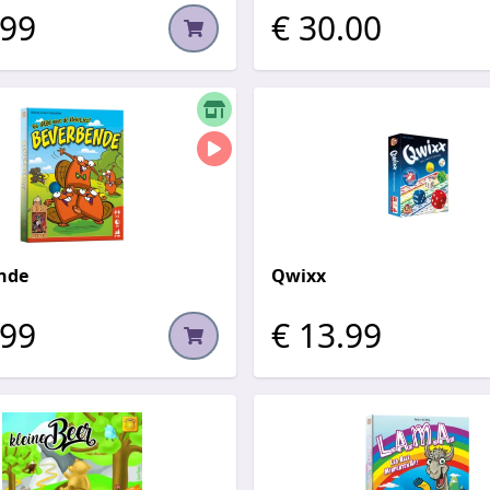
.99
€ 30.00
nde
Qwixx
.99
€ 13.99