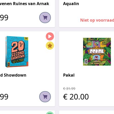
wenen Ruïnes van Arnak
Aqualin
.99
Niet op voorraa
nd Showdown
Pakal
€ 31.99
.99
€ 20.00