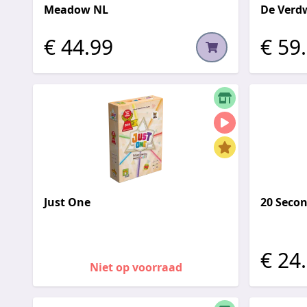
Meadow NL
De Verd
€ 44.99
€ 59
Just One
20 Seco
€ 24
Niet op voorraad