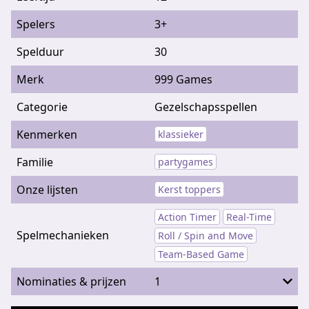
Spelers
3+
Spelduur
30
Merk
999 Games
Categorie
Gezelschapsspellen
Kenmerken
klassieker
Familie
partygames
Onze lijsten
Kerst toppers
Action Timer
Real-Time
Spelmechanieken
Roll / Spin and Move
Team-Based Game
Nominaties & prijzen
1