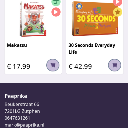
Makatsu
30 Seconds Everyday
Life
€ 17.99
€ 42.99
Paaprika
Beukerstraat 66
7201LG Zutphen
0647631261
mark@paaprika.nl