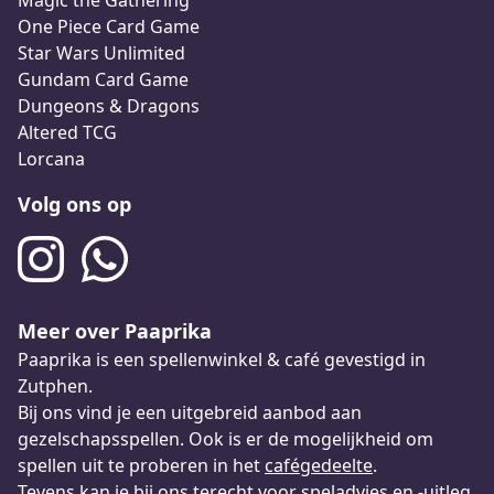
Magic the Gathering
One Piece Card Game
Star Wars Unlimited
Gundam Card Game
Dungeons & Dragons
Altered TCG
Lorcana
Volg ons op
Meer over Paaprika
Paaprika is een spellenwinkel & café gevestigd in
Zutphen.
Bij ons vind je een uitgebreid aanbod aan
gezelschapsspellen. Ook is er de mogelijkheid om
spellen uit te proberen in het
cafégedeelte
.
Tevens kan je bij ons terecht voor speladvies en -uitleg.