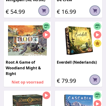
€ 54.99
€ 16.99
Root A Game of
Everdell (Nederlands)
Woodland Might &
Right
€ 79.99
Niet op voorraad