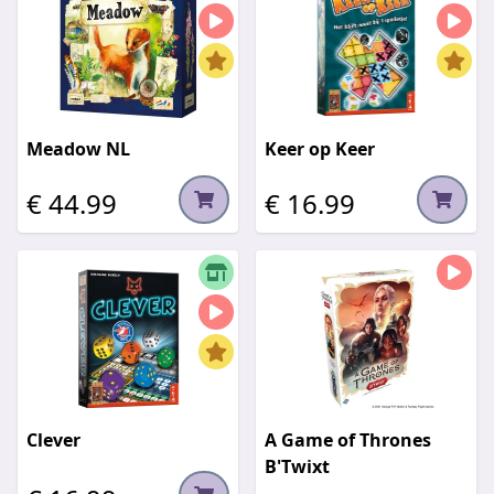
Meadow NL
Keer op Keer
€ 44.99
€ 16.99
Clever
A Game of Thrones
B'Twixt