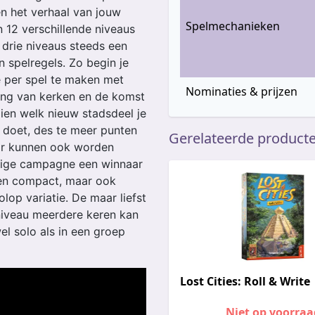
en het verhaal van jouw
Spelmechanieken
in 12 verschillende niveaus
drie niveaus steeds een
spelregels. Zo begin je
e per spel te maken met
Nominaties & prijzen
ing van kerken en de komst
zien welk nieuw stadsdeel je
 doet, des te meer punten
Gerelateerde product
aar kunnen ook worden
lige campagne een winnaar
 en compact, maar ook
op variatie. De maar liefst
 niveau meerdere keren kan
el solo als in een groep
Lost Cities: Roll & Write
Niet op voorraa