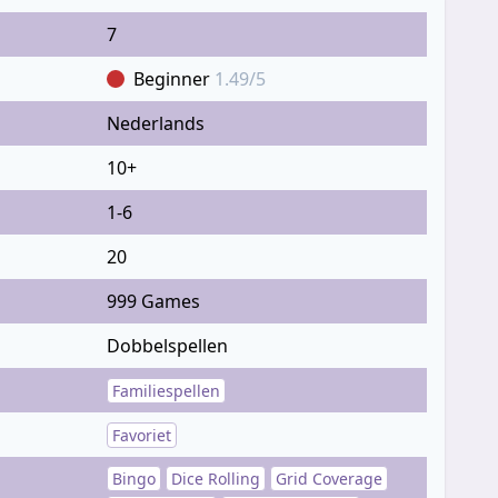
7
Beginner
1.49/5
Nederlands
10+
1-6
20
999 Games
Dobbelspellen
Familiespellen
Favoriet
Bingo
Dice Rolling
Grid Coverage