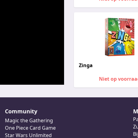
Zinga
Niet op voorraa
Community
M
Pa
Magic the Gathering
Z
One Piece Card Game
Bi
Star Wars Unlimited