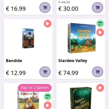
€ 44.99
€ 16.99
€ 30.00
Bandida
Stardew Valley
€ 12.99
€ 74.99
Top 10: 2 Spelers