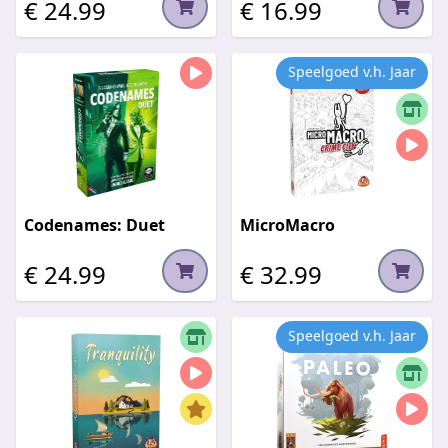
€ 24.99
€ 16.99
Speelgoed v.h. Jaar
Codenames: Duet
MicroMacro
€ 24.99
€ 32.99
Speelgoed v.h. Jaar