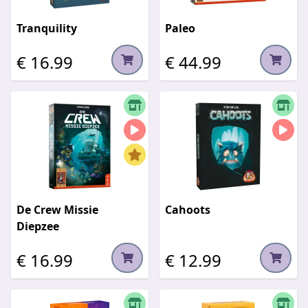
Tranquility
Paleo
€ 16.99
€ 44.99
De Crew Missie
Cahoots
Diepzee
€ 16.99
€ 12.99