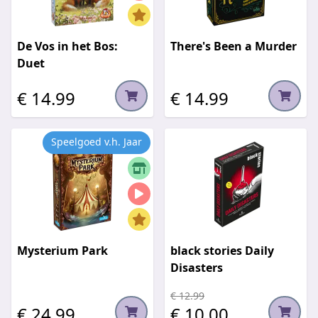
De Vos in het Bos:
There's Been a Murder
Duet
€ 14.99
€ 14.99
Speelgoed v.h. Jaar
Mysterium Park
black stories Daily
Disasters
€ 12.99
€ 24.99
€ 10.00