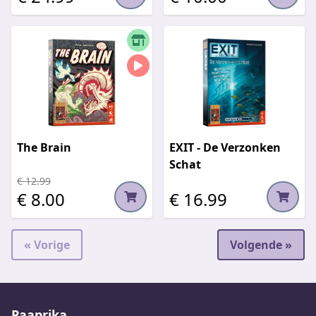
The Brain
EXIT - De Verzonken
Schat
€ 12.99
€ 8.00
€ 16.99
« Vorige
Volgende »
Paaprika