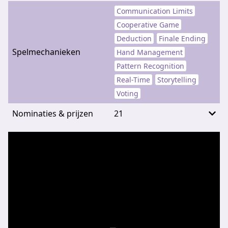
Communication Limits
Cooperative Game
Deduction
Finale Ending
Spelmechanieken
Hand Management
Pattern Recognition
Real-Time
Storytelling
Voting
Nominaties & prijzen
21