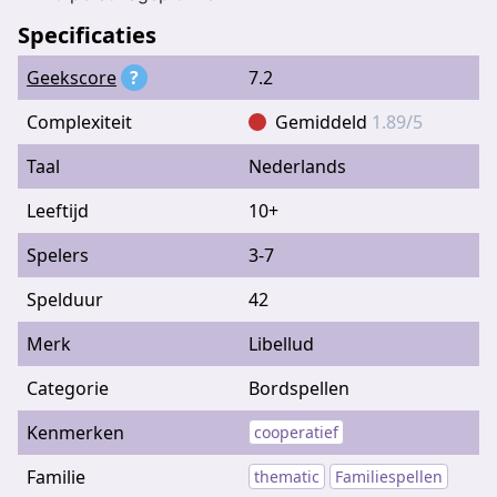
Specificaties
Geekscore
?
7.2
Complexiteit
Gemiddeld
1.89/5
Taal
Nederlands
Leeftijd
10+
Spelers
3-7
Spelduur
42
Merk
Libellud
Categorie
Bordspellen
Kenmerken
cooperatief
Familie
thematic
Familiespellen