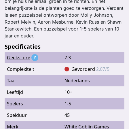
om je huis helemaal groen in te richten. En het
belangrijkste is de planten goed te verzorgen. Verdant
is een puzzelspel ontworpen door Molly Johnson,
Robert Melvin, Aaron Mesburne, Kevin Russ en Shawn
Stankewitch. Een puzzelspel voor 1-5 spelers van 10
jaar en ouder.
Specificaties
Geekscore
?
7.3
Complexiteit
Gevorderd
2.07/5
Taal
Nederlands
Leeftijd
10+
Spelers
1-5
Spelduur
45
Merk
White Goblin Games