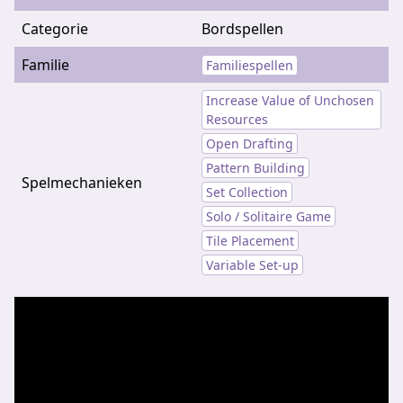
Categorie
Bordspellen
Familie
Familiespellen
Increase Value of Unchosen
Resources
Open Drafting
Pattern Building
Spelmechanieken
Set Collection
Solo / Solitaire Game
Tile Placement
Variable Set-up