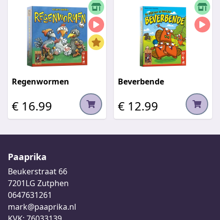
Regenwormen
Beverbende
€ 16.99
€ 12.99
Paaprika
Beukerstraat 66
7201LG Zutphen
0647631261
mark@paaprika.nl
KVK: 76033139