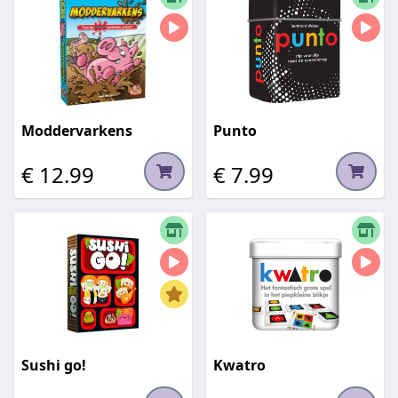
Moddervarkens
Punto
€ 12.99
€ 7.99
Sushi go!
Kwatro