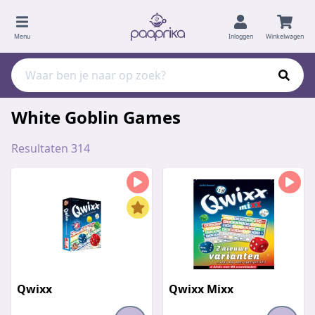
Menu
Inloggen
Winkelwagen
White Goblin Games
Resultaten 314
Qwixx
Qwixx Mixx