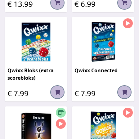
€ 13.99
€ 6.99
Qwixx Bloks (extra
Qwixx Connected
scorebloks)
€ 7.99
€ 7.99