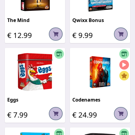
The Mind
Qwixx Bonus
€ 12.99
€ 9.99
Eggs
Codenames
€ 7.99
€ 24.99