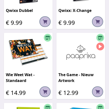
Qwixx Dubbel
Qwixx: X-Change
€ 9.99
€ 9.99
Wie Weet Wat -
The Game - Nieuw
Standaard
Artwork
€ 14.99
€ 12.99