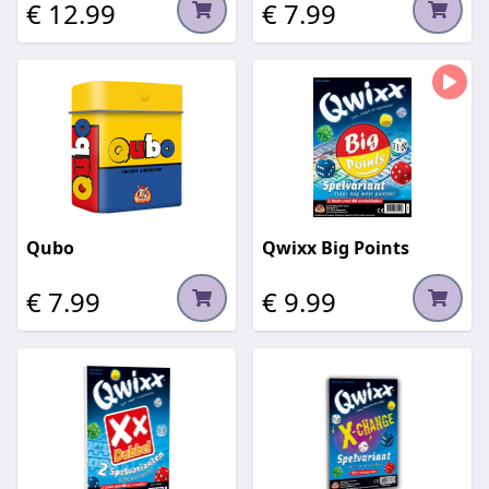
€ 12.99
€ 7.99
Qubo
Qwixx Big Points
€ 7.99
€ 9.99