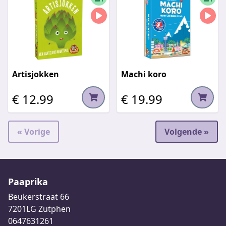
Artisjokken
Machi koro
€ 12.99
€ 19.99
« Vorige
Volgende »
Paaprika
Beukerstraat 66
7201LG Zutphen
0647631261