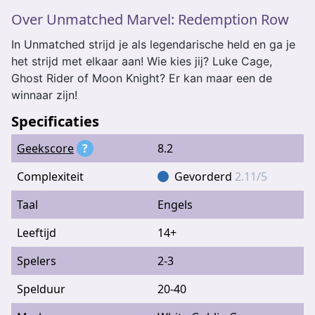
Over Unmatched Marvel: Redemption Row
In Unmatched strijd je als legendarische held en ga je
het strijd met elkaar aan! Wie kies jij? Luke Cage,
Ghost Rider of Moon Knight? Er kan maar een de
winnaar zijn!
Specificaties
Geekscore
?
8.2
Complexiteit
Gevorderd
2.11/5
Taal
Engels
Leeftijd
14+
Spelers
2-3
Spelduur
20-40