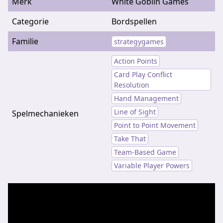
Merk
White Goblin Games
Categorie
Bordspellen
Familie
strategygames
Action Points
Card Play Conflict
Resolution
Hand Management
Line of Sight
Spelmechanieken
Point to Point Movement
Take That
Team-Based Game
Variable Player Powers