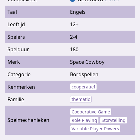
Taal
Engels
Leeftijd
12+
Spelers
2-4
Spelduur
180
Merk
Space Cowboy
Categorie
Bordspellen
Kenmerken
cooperatief
Familie
thematic
Cooperative Game
Spelmechanieken
Role Playing
Storytelling
Variable Player Powers