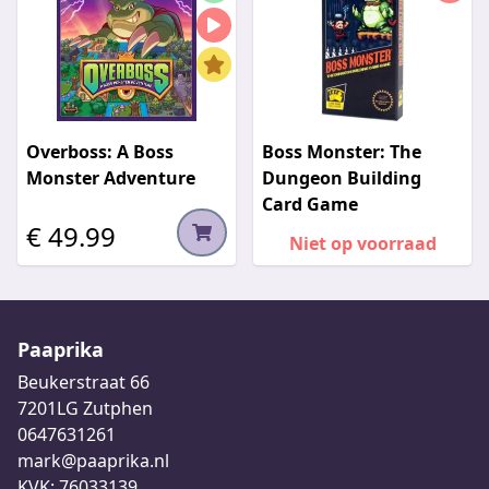
Overboss: A Boss
Boss Monster: The
Monster Adventure
Dungeon Building
Card Game
€ 49.99
Niet op voorraad
Paaprika
Beukerstraat 66
7201LG Zutphen
0647631261
mark@paaprika.nl
KVK: 76033139