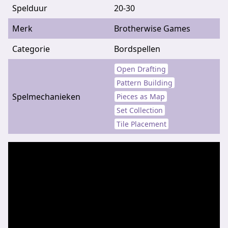
Spelduur
20-30
Merk
Brotherwise Games
Categorie
Bordspellen
Open Drafting
Pattern Building
Spelmechanieken
Pieces as Map
Set Collection
Tile Placement