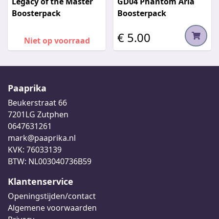
Legacy of the Master
GD04 Phantom Aria
Boosterpack
Boosterpack
€ 5.00
Niet op voorraad
Paaprika
Beukerstraat 66
7201LG Zutphen
0647631261
mark@paaprika.nl
KVK: 76033139
BTW: NL003040736B59
Klantenservice
Openingstijden/contact
Algemene voorwaarden