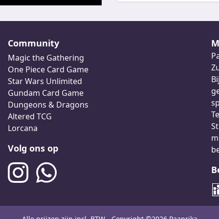
Community
M
Pa
Magic the Gathering
Z
One Piece Card Game
Bi
Star Wars Unlimited
ge
Gundam Card Game
sp
Dungeons & Dragons
Te
Altered TCG
St
Lorcana
me
Volg ons op
b
B
Alle prijzen zijn incl. BTW - Copyright ©2026 Paaprika