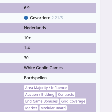
6.9
Gevorderd
2.21/5
Nederlands
10+
1-4
30
White Goblin Games
Bordspellen
Area Majority / Influence
Auction / Bidding
Contracts
End Game Bonuses
Grid Coverage
Market
Modular Board