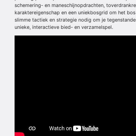
schemering- en maneschijnopdrachten, toverdrankre
karaktereigenschap en een uniekbosgrid om het bos
slimme tactiek en strategie nodig om je tegenstanders 
unieke, interactieve bied- en verzamelspel.