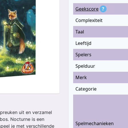
Geekscore
?
Complexiteit
Taal
Leeftijd
Spelers
Spelduur
Merk
Categorie
spreuken uit en verzamel
bos. Nocturne is een
Spelmechanieken
speel je met verschillende