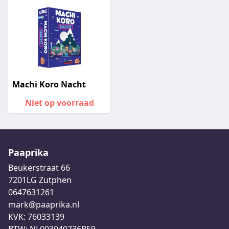
Machi Koro Nacht
Niet op voorraad
Paaprika
Beukerstraat 66
7201LG Zutphen
0647631261
mark@paaprika.nl
KVK: 76033139