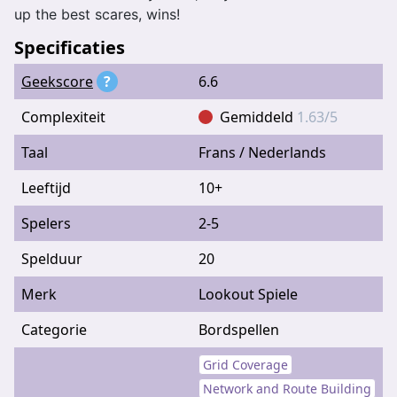
up the best scares, wins!
Specificaties
Geekscore
?
6.6
Complexiteit
Gemiddeld
1.63/5
Taal
Frans / Nederlands
Leeftijd
10+
Spelers
2-5
Spelduur
20
Merk
Lookout Spiele
Categorie
Bordspellen
Grid Coverage
Network and Route Building