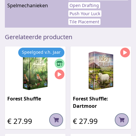
Spelmechanieken
Open Drafting
Push Your Luck
Tile Placement
Gerelateerde producten
Speelgoed v.h. Jaar
Forest Shuffle
Forest Shuffle:
Dartmoor
€ 27.99
€ 27.99