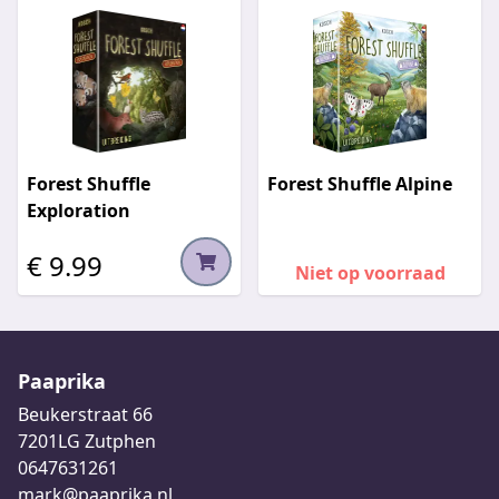
Forest Shuffle
Forest Shuffle Alpine
Exploration
€ 9.99
Niet op voorraad
Paaprika
Beukerstraat 66
7201LG Zutphen
0647631261
mark@paaprika.nl