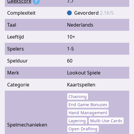
Geekscore
?
7.7
Complexiteit
Gevorderd
2.16/5
Taal
Nederlands
Leeftijd
10+
Spelers
1-5
Spelduur
60
Merk
Lookout Spiele
Categorie
Kaartspellen
Chaining
End Game Bonuses
Hand Management
Layering
Multi-Use Cards
Spelmechanieken
Open Drafting