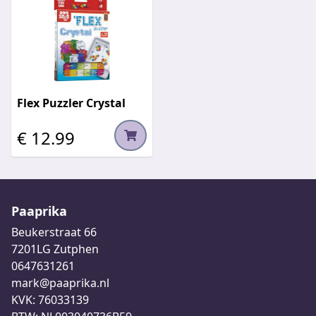
Flex Puzzler Crystal
€ 12.99
Paaprika
Beukerstraat 66
7201LG Zutphen
0647631261
mark@paaprika.nl
KVK: 76033139