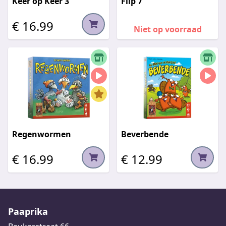
Keer op Keer 3
Flip 7
€ 16.99
Niet op voorraad
Regenwormen
Beverbende
€ 16.99
€ 12.99
Paaprika