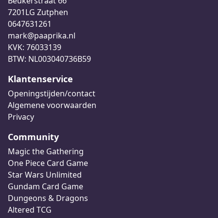
Beukerstraat 66
7201LG Zutphen
0647631261
mark@paaprika.nl
KVK: 76033139
BTW: NL003040736B59
Klantenservice
Openingstijden/contact
Algemene voorwaarden
Privacy
Community
Magic the Gathering
One Piece Card Game
Star Wars Unlimited
Gundam Card Game
Dungeons & Dragons
Altered TCG