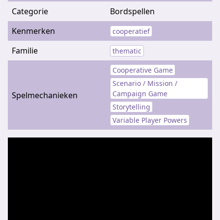
Categorie
Bordspellen
Kenmerken
cooperatief
Familie
thematic
Cooperative Game
Scenario / Mission /
Campaign Game
Spelmechanieken
Storytelling
Variable Player Powers