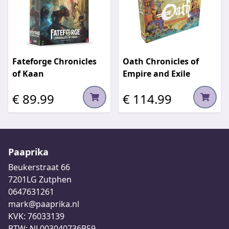
Fateforge Chronicles
Oath Chronicles of
of Kaan
Empire and Exile
€ 89.99
€ 114.99
Paaprika
Beukerstraat 66
7201LG Zutphen
0647631261
mark@paaprika.nl
KVK: 76033139
BTW: NL003040736B59