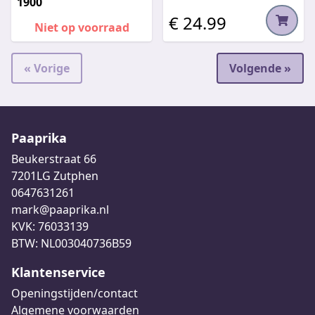
1900
€ 24.99
Niet op voorraad
« Vorige
Volgende »
Paaprika
Beukerstraat 66
7201LG Zutphen
0647631261
mark@paaprika.nl
KVK: 76033139
BTW: NL003040736B59
Klantenservice
Openingstijden/contact
Algemene voorwaarden