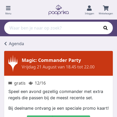
Menu
Inloggen
Winkelwagen
Agenda
Magic: Commander Party
Vrijdag 21 August van 18.45 tot 22.00
gratis
12/16
Speel een avond gezellig commander met extra
regels die passen bij de meest recente set.
Bij deelname ontvang je een speciale promo kaart!