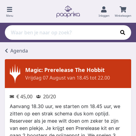
Menu
Inloggen
Winkelwagen
Agenda
Magic: Prerelease The Hobbit
Vrijdag 07 August van 18.45 tot 22.00
€ 45,00
20/20
Aanvang 18.30 uur, we starten om 18.45 uur, we
zitten op een strak schema dus kom optijd.
Reserveer als je mee wilt doen om zeker te zijn
van een plekje. Je krijgt een Prerelease kit en er
gaan 2 boosters de prijzenpot in. We spelen 3