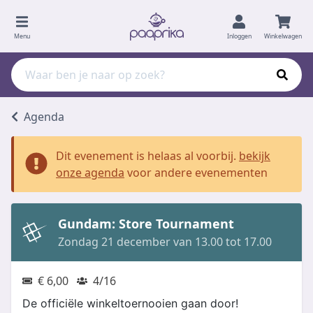
Menu
Inloggen
Winkelwagen
Agenda
Dit evenement is helaas al voorbij.
bekijk
onze agenda
voor andere evenementen
Gundam: Store Tournament
Zondag 21 december van 13.00 tot 17.00
€ 6,00
4/16
De officiële winkeltoernooien gaan door!