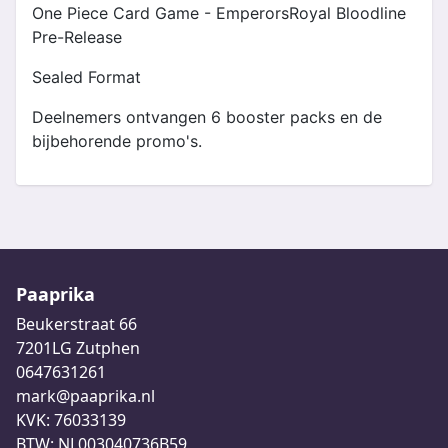
One Piece Card Game - EmperorsRoyal Bloodline
Pre-Release
Sealed Format
Deelnemers ontvangen 6 booster packs en de
bijbehorende promo's.
Paaprika
Beukerstraat 66
7201LG Zutphen
0647631261
mark@paaprika.nl
KVK: 76033139
BTW: NL003040736B59