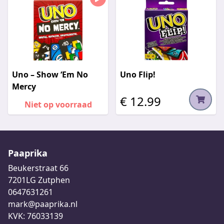
Uno – Show ‘Em No
Uno Flip!
Mercy
€ 12.99
Niet op voorraad
Paaprika
Beukerstraat 66
7201LG Zutphen
0647631261
mark@paaprika.nl
KVK: 76033139