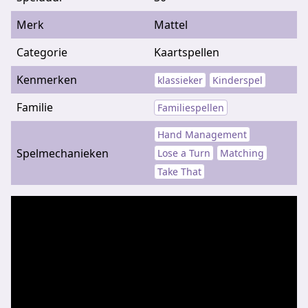
Merk
Mattel
Categorie
Kaartspellen
Kenmerken
klassieker
Kinderspel
Familie
Familiespellen
Hand Management
Spelmechanieken
Lose a Turn
Matching
Take That