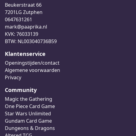
Beukerstraat 66
7201LG Zutphen
0647631261
mark@paaprika.nl
KVK: 76033139
BTW: NL003040736B59
Klantenservice
Openingstijden/contact
Algemene voorwaarden
Privacy
Community
Magic the Gathering
One Piece Card Game
Star Wars Unlimited
Gundam Card Game
Dungeons & Dragons
Altered TCG