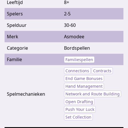
Leeftijd
8+
Spelers
2-5
Spelduur
30-60
Merk
Asmodee
Categorie
Bordspellen
Familie
Familiespellen
Connections
Contracts
End Game Bonuses
Hand Management
Spelmechanieken
Network and Route Building
Open Drafting
Push Your Luck
Set Collection