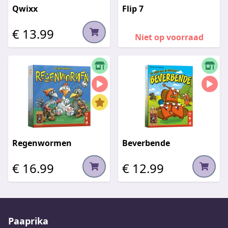
Qwixx
Flip 7
€ 13.99
Niet op voorraad
Regenwormen
Beverbende
€ 16.99
€ 12.99
Paaprika