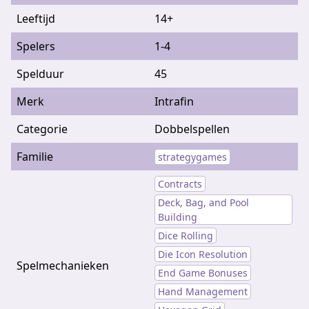
Leeftijd
14+
Spelers
1-4
Spelduur
45
Merk
Intrafin
Categorie
Dobbelspellen
Familie
strategygames
Contracts
Deck, Bag, and Pool
Building
Dice Rolling
Die Icon Resolution
Spelmechanieken
End Game Bonuses
Hand Management