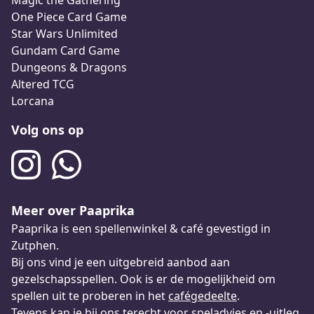
Magic the Gathering
One Piece Card Game
Star Wars Unlimited
Gundam Card Game
Dungeons & Dragons
Altered TCG
Lorcana
Volg ons op
Meer over Paaprika
Paaprika is een spellenwinkel & café gevestigd in
Zutphen.
Bij ons vind je een uitgebreid aanbod aan
gezelschapsspellen. Ook is er de mogelijkheid om
spellen uit te proberen in het
cafégedeelte
.
Tevens kan je bij ons terecht voor speladvies en -uitleg.