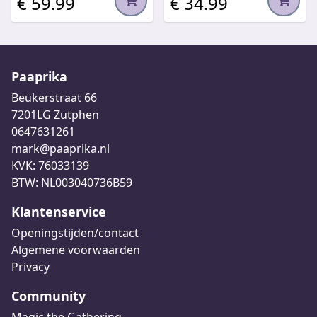
€ 59.99
€ 34.99
Paaprika
Beukerstraat 66
7201LG Zutphen
0647631261
mark@paaprika.nl
KVK: 76033139
BTW: NL003040736B59
Klantenservice
Openingstijden/contact
Algemene voorwaarden
Privacy
Community