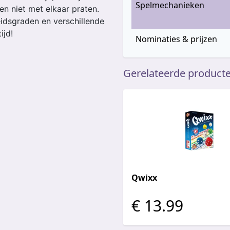
Spelmechanieken
n niet met elkaar praten.
idsgraden en verschillende
ijd!
Nominaties & prijzen
Gerelateerde product
Qwixx
€ 13.99