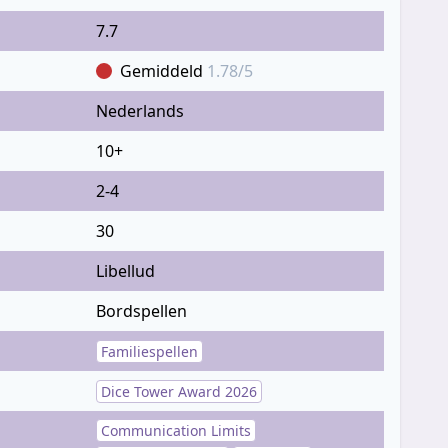
7.7
Gemiddeld
1.78/5
Nederlands
10+
2-4
30
Libellud
Bordspellen
Familiespellen
Dice Tower Award 2026
Communication Limits