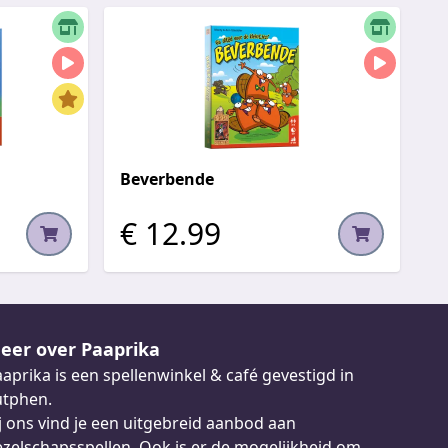
Beverbende
€ 12.99
eer over Paaprika
aprika is een spellenwinkel & café gevestigd in
utphen.
j ons vind je een uitgebreid aanbod aan
zelschapsspellen. Ook is er de mogelijkheid om