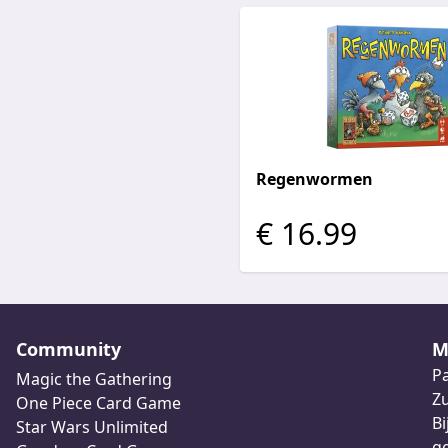
Regenwormen
€ 16.99
Community
M
Pa
Magic the Gathering
Z
One Piece Card Game
Bi
Star Wars Unlimited
ge