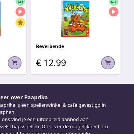
Beverbende
€ 12.99
eer over Paaprika
aprika is een spellenwinkel & café gevestigd in
utphen.
j ons vind je een uitgebreid aanbod aan
zelschapsspellen. Ook is er de mogelijkheid om
ellen uit te proberen in het
cafégedeelte
.