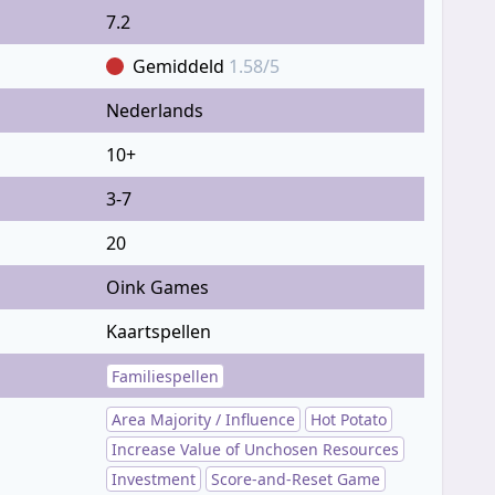
7.2
Gemiddeld
1.58/5
Nederlands
10+
3-7
20
Oink Games
Kaartspellen
Familiespellen
Area Majority / Influence
Hot Potato
Increase Value of Unchosen Resources
Investment
Score-and-Reset Game