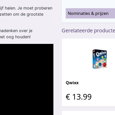
rijf halen. Je moet proberen
Nominaties & prijzen
inzetten om de grootste
Gerelateerde product
 nadenken over je
 het oog houden!
Qwixx
€ 13.99