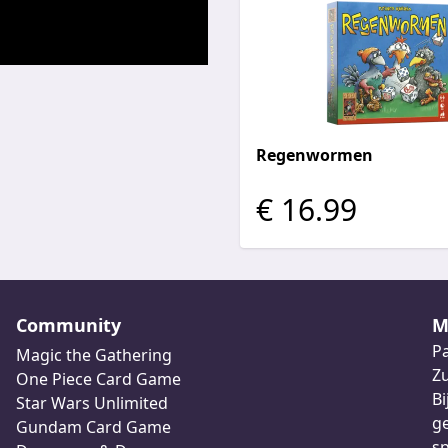
Regenwormen
€ 16.99
Community
M
Pa
Magic the Gathering
Z
One Piece Card Game
Bi
Star Wars Unlimited
ge
Gundam Card Game
sp