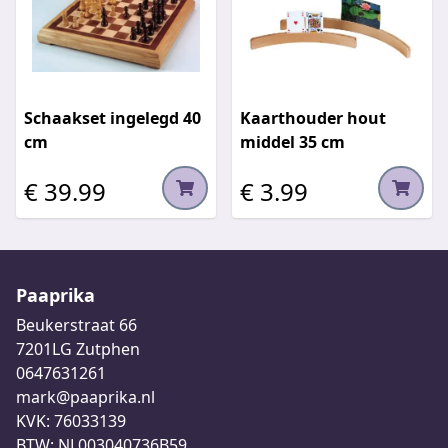
Schaakset ingelegd 40
Kaarthouder hout
cm
middel 35 cm
€ 39.99
€ 3.99
Paaprika
Beukerstraat 66
7201LG Zutphen
0647631261
mark@paaprika.nl
KVK: 76033139
BTW: NL003040736B59