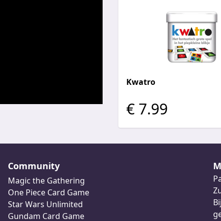
Kwatro
€ 7.99
Community
M
Pa
Magic the Gathering
Z
One Piece Card Game
Bi
Star Wars Unlimited
ge
Gundam Card Game