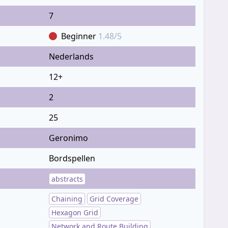
7
Beginner
1.48/5
Nederlands
12+
2
25
Geronimo
Bordspellen
abstracts
Chaining
Grid Coverage
Hexagon Grid
Network and Route Building