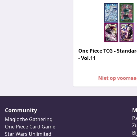
One Piece TCG - Standar
- Vol.11
Niet op voorraa
Community
M
Pa
Magic the Gathering
Z
One Piece Card Game
Bi
Star Wars Unlimited