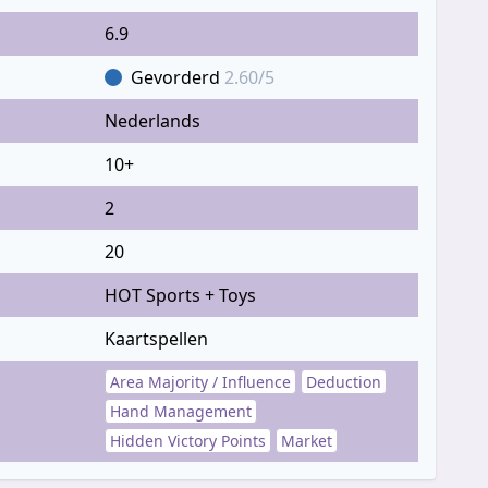
6.9
Gevorderd
2.60/5
Nederlands
10+
2
20
HOT Sports + Toys
Kaartspellen
Area Majority / Influence
Deduction
Hand Management
Hidden Victory Points
Market