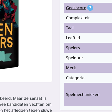
Geekscore
?
Complexiteit
Taal
Leeftijd
Spelers
Spelduur
Merk
Categorie
Spelmechanieken
ekeerd. Maar de senaat is
Twee kandidaten vechten om
len het afleggen tegen sluwe