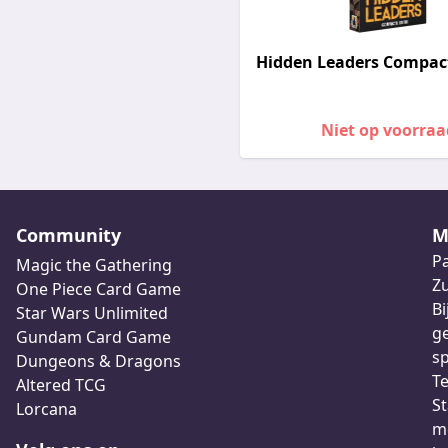
Hidden Leaders Compac
Niet op voorraa
Community
M
Pa
Magic the Gathering
Z
One Piece Card Game
Bi
Star Wars Unlimited
ge
Gundam Card Game
sp
Dungeons & Dragons
Te
Altered TCG
St
Lorcana
me