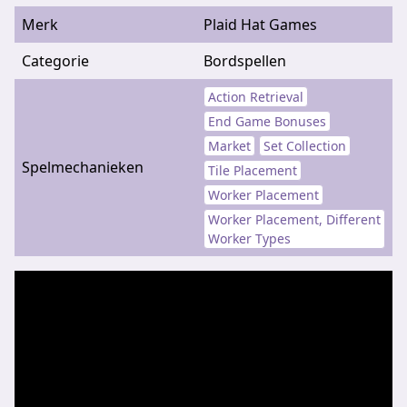
Merk
Plaid Hat Games
Categorie
Bordspellen
Action Retrieval
End Game Bonuses
Market
Set Collection
Spelmechanieken
Tile Placement
Worker Placement
Worker Placement, Different
Worker Types