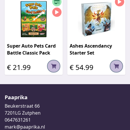
Super Auto Pets Card
Ashes Ascendancy
Battle Classic Pack
Starter Set
€ 21.99
€ 54.99
Paaprika
Beukerstraat 66
7201LG Zutphen
0647631261
mark@paaprika.nl