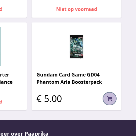
d
Niet op voorraad
rter
Gundam Card Game GD04
diance
Phantom Aria Boosterpack
€ 5.00
d
eer over Paaprika