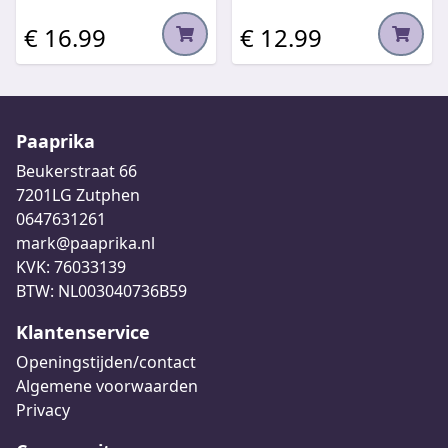
€ 16.99
€ 12.99
Paaprika
Beukerstraat 66
7201LG Zutphen
0647631261
mark@paaprika.nl
KVK: 76033139
BTW: NL003040736B59
Klantenservice
Openingstijden/contact
Algemene voorwaarden
Privacy