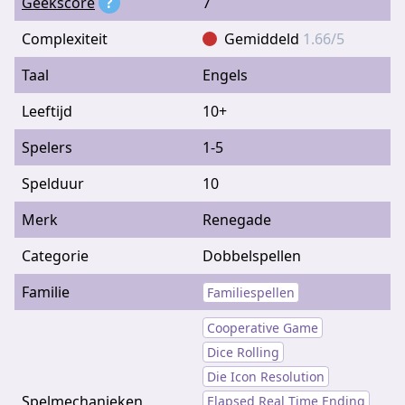
Geekscore
?
7
Complexiteit
Gemiddeld
1.66/5
Taal
Engels
Leeftijd
10+
Spelers
1-5
Spelduur
10
Merk
Renegade
Categorie
Dobbelspellen
Familie
Familiespellen
Cooperative Game
Dice Rolling
Die Icon Resolution
Spelmechanieken
Elapsed Real Time Ending