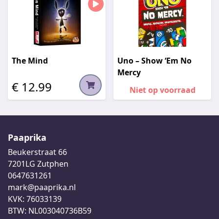
The Mind
Uno – Show ‘Em No
Mercy
€ 12.99
Niet op voorraad
Paaprika
Beukerstraat 66
7201LG Zutphen
0647631261
mark@paaprika.nl
KVK: 76033139
BTW: NL003040736B59