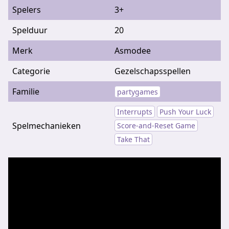
Spelers
3+
Spelduur
20
Merk
Asmodee
Categorie
Gezelschapsspellen
Familie
partygames
Interrupts
Push Your Luck
Spelmechanieken
Score-and-Reset Game
Take That