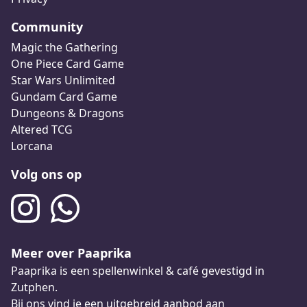
Community
Magic the Gathering
One Piece Card Game
Star Wars Unlimited
Gundam Card Game
Dungeons & Dragons
Altered TCG
Lorcana
Volg ons op
Meer over Paaprika
Paaprika is een spellenwinkel & café gevestigd in
Zutphen.
Bij ons vind je een uitgebreid aanbod aan