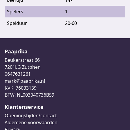
Leeftijd
14+
Spelers
1
Spelduur
20-60
Paaprika
Beukerstraat 66
7201LG Zutphen
0647631261
mark@paaprika.nl
KVK: 76033139
BTW: NL003040736B59
Klantenservice
Openingstijden/contact
Algemene voorwaarden
Privacy