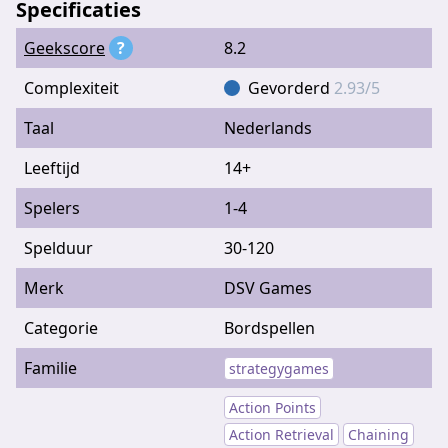
Specificaties
Geekscore
?
8.2
Complexiteit
Gevorderd
2.93/5
Taal
Nederlands
Leeftijd
14+
Spelers
1-4
Spelduur
30-120
Merk
DSV Games
Categorie
Bordspellen
Familie
strategygames
Action Points
Action Retrieval
Chaining