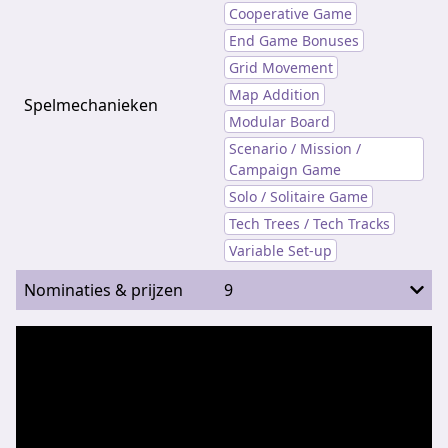
Cooperative Game
End Game Bonuses
Grid Movement
Map Addition
Spelmechanieken
Modular Board
Scenario / Mission /
Campaign Game
Solo / Solitaire Game
Tech Trees / Tech Tracks
Variable Set-up
Nominaties & prijzen
9