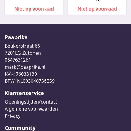
Niet op voorraad
Niet op voorraad
Paaprika
Beukerstraat 66
7201LG Zutphen
0647631261
mark@paaprika.nl
KVK: 76033139
BTW: NL003040736B59
Klantenservice
Openingstijden/contact
Algemene voorwaarden
Privacy
Community