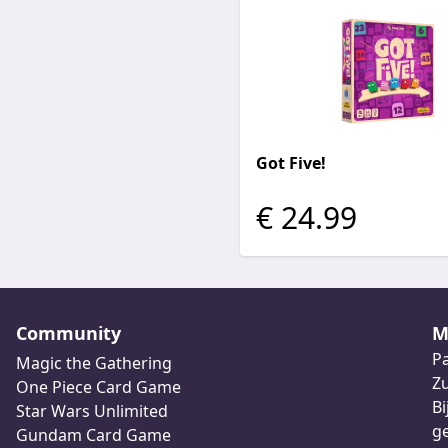
Got Five!
€ 24.99
Community
M
Pa
Magic the Gathering
Z
One Piece Card Game
Bi
Star Wars Unlimited
ge
Gundam Card Game