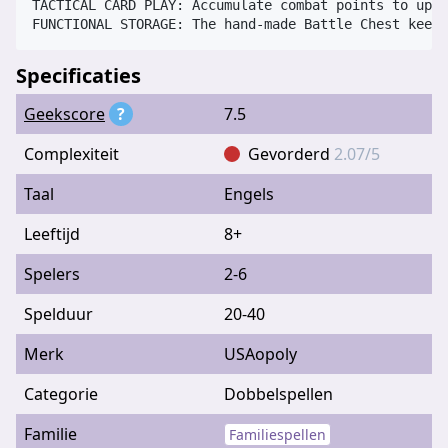
TACTICAL CARD PLAY: Accumulate combat points to upgr
Specificaties
Geekscore
?
7.5
Complexiteit
Gevorderd
2.07/5
Taal
Engels
Leeftijd
8+
Spelers
2-6
Spelduur
20-40
Merk
USAopoly
Categorie
Dobbelspellen
Familie
Familiespellen