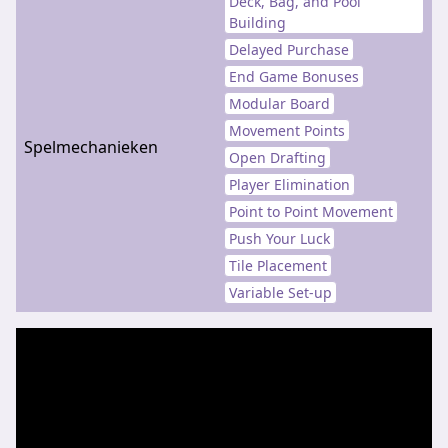
Deck, Bag, and Pool
Building
Delayed Purchase
End Game Bonuses
Modular Board
Movement Points
Spelmechanieken
Open Drafting
Player Elimination
Point to Point Movement
Push Your Luck
Tile Placement
Variable Set-up