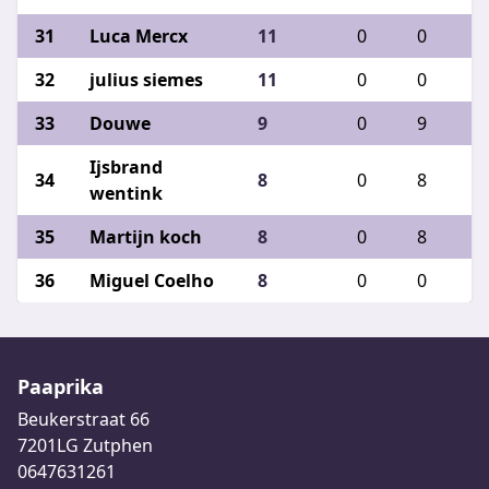
Luca Mercx
11
0
0
0
julius siemes
11
0
0
0
Douwe
9
0
9
0
Ijsbrand
8
0
8
0
wentink
Martijn koch
8
0
8
0
Miguel Coelho
8
0
0
0
Paaprika
Beukerstraat 66
7201LG Zutphen
0647631261