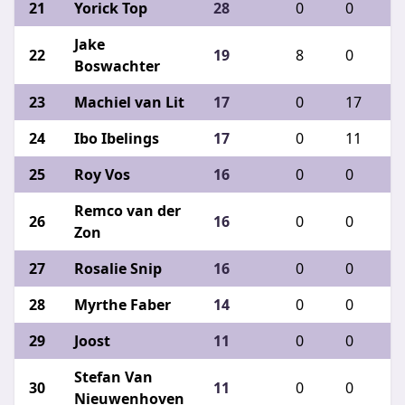
Yorick Top
28
0
0
1
Jake
19
8
0
1
Boswachter
Machiel van Lit
17
0
17
0
Ibo Ibelings
17
0
11
0
Roy Vos
16
0
0
8
Remco van der
16
0
0
8
Zon
Rosalie Snip
16
0
0
8
Myrthe Faber
14
0
0
1
Joost
11
0
0
1
Stefan Van
11
0
0
0
Nieuwenhoven