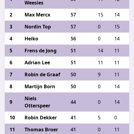
Weesies
Max Mercx
57
15
14
0
Nordin Top
57
0
15
1
Heiko
56
0
14
1
Frens de Jong
51
14
11
7
Adrian Lee
51
11
11
1
Robin de Graaf
50
9
11
8
Martijn Born
50
0
14
1
Niels
44
0
14
1
Otterspeer
Robin Dekker
41
5
0
1
Thomas Broer
41
0
11
1