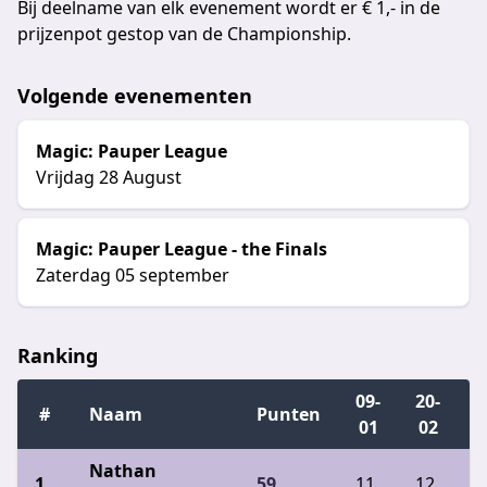
Bij deelname van elk evenement wordt er € 1,- in de
prijzenpot gestop van de Championship.
Volgende evenementen
Magic: Pauper League
Vrijdag 28 August
Magic: Pauper League - the Finals
Zaterdag 05 september
Ranking
09-
20-
1
#
Naam
Punten
01
02
Nathan
59
11
12
8