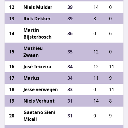
Niels Mulder
39
14
0
1
Rick Dekker
39
8
0
1
Martin
36
0
6
8
Bijsterbosch
Mathieu
35
12
0
1
Zwaan
José Teixeira
34
12
11
1
Marius
34
11
9
0
Jesse verweijen
33
0
11
0
Niels Verbunt
31
14
8
9
Gaetano Sieni
31
0
9
0
Miceli