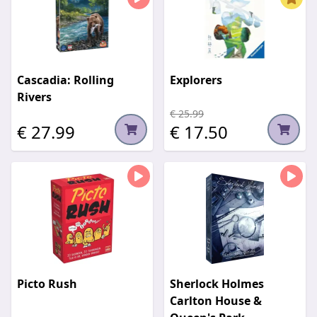
Cascadia: Rolling
Explorers
Rivers
€ 25.99
€ 27.99
€ 17.50
Picto Rush
Sherlock Holmes
Carlton House &