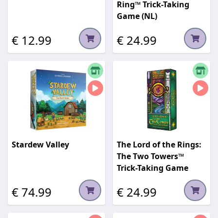
Ring™ Trick-Taking
Game (NL)
€ 12.99
€ 24.99
Stardew Valley
The Lord of the Rings:
The Two Towers™
Trick-Taking Game
€ 74.99
€ 24.99