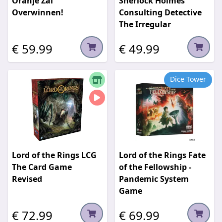
Oranje Zal
Sherlock Holmes
Overwinnen!
Consulting Detective
The Irregular
€ 59.99
€ 49.99
Dice Tower
Lord of the Rings LCG
Lord of the Rings Fate
The Card Game
of the Fellowship -
Revised
Pandemic System
Game
€ 72.99
€ 69.99