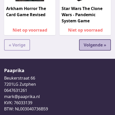
Arkham Horror The
Star Wars The Clone
Card Game Revised
Wars - Pandemic
System Game
Niet op voorraad
Niet op voorraad
« Vorige
Volgende »
Paaprika
Beukerstraat 66
7201LG Zutphen
0647631261
mark@paaprika.nl
KVK: 76033139
BTW: NL003040736B59