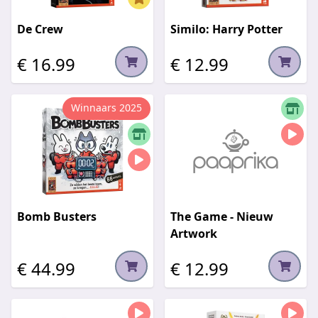
De Crew
Similo: Harry Potter
€ 16.99
€ 12.99
Winnaars 2025
Bomb Busters
The Game - Nieuw
Artwork
€ 44.99
€ 12.99