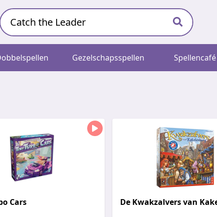
obbelspellen
Gezelschapsspellen
Spellencafé
bo Cars
De Kwakzalvers van Kak