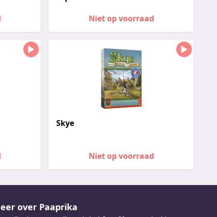
d
Niet op voorraad
Skye
d
Niet op voorraad
eer over Paaprika