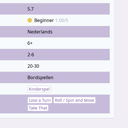
5.7
Beginner
1.00/5
Nederlands
6+
2-6
20-30
Bordspellen
Kinderspel
Lose a Turn
Roll / Spin and Move
Take That